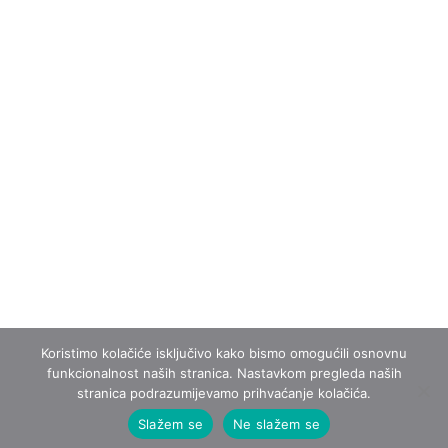
četvornih?
Performans je izveden 04.06.2022. u Praškoj ulici broj
7 u Zagrebu, na mjestu na kojem se nekada nalazila
zagrebačka sinagoga. Naredbom ustaškog režima
srušena je početkom 1941. godine.
Autorica: Amela Frankl
Kamera i postprodukcija: Miran Krčadinac
Lektura: Martina Fryda Kaurimsky
Prijevod: Graham McMaster
Koristimo kolačiće isključivo kako bismo omogućili osnovnu
funkcionalnost naših stranica. Nastavkom pregleda naših
stranica podrazumijevamo prihvaćanje kolačića.
Slažem se
Ne slažem se